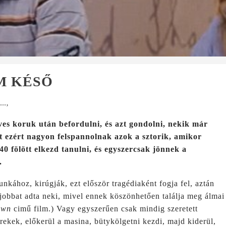
M KÉSŐ
k…
,
es koruk után befordulni, és azt gondolni, nekik már
 ezért nagyon felspannolnak azok a sztorik, amikor
 40 fölött elkezd tanulni, és egyszercsak jönnek a
.
kához, kirúgják, ezt először tragédiaként fogja fel, aztán
egjobbat adta neki, mivel ennek köszönhetően találja meg álmai
own
cimű film.) Vagy egyszerűen csak mindig szeretett
rekek, előkerül a masina, bütykölgetni kezdi, majd kiderül,