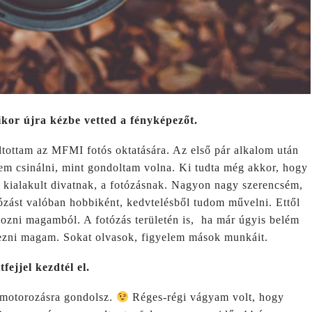
ikor újra kézbe vetted a fényképezőt.
ltottam az MFMI fotós oktatására. Az első pár alkalom után
tem csinálni, mint gondoltam volna. Ki tudta még akkor, hogy
a kialakult divatnak, a fotózásnak. Nagyon nagy szerencsém,
zást valóban hobbiként, kedvtelésből tudom művelni. Ettől
hozni magamból. A fotózás területén is, ha már úgyis belém
pezni magam. Sokat olvasok, figyelem mások munkáit.
fejjel kezdtél el.
 motorozásra gondolsz.
Réges-régi vágyam volt, hogy