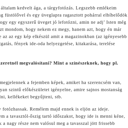
 általam kedvelt ága, a tárgyfotózás. Legszebb emlékeim
g füstölővel és egy üveglapra ragasztott pohárral elbíbelődök
ogy egy egyszerű üveget jó lefotózni, amin ne adj’ Isten még
 azt mondom, hogy nekem ez megy, hanem azt, hogy én már
e az az egy kép elkészül amit a magazinokban (az igényesebb
gatás, fények ide-oda helyezgetése, kitakarása, terelése
zeretnél megvalósítani? Mint a színészeknek, hogy pl.
 megjelennek a fejemben képek, amiket ha szerencsém van,
yan szintű előkészületet igényelne, amire sajnos mostanság
ni, kellékeket begyűjteni, stb.
y fotózhassak. Remélem majd ennek is eljön az ideje.
lem a tavasztól-őszig tartó időszakot, hogy ide is menni kéne,
 a nagy része nem valósul meg a tavasszal jött frissebb