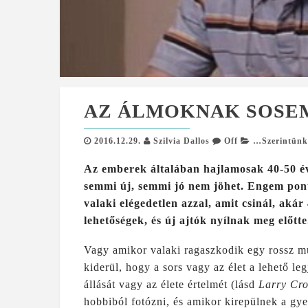
AZ ÁLMOKNAK SOSE
2016.12.29.
Szilvia Dallos
Off
…Szerintün
Az emberek általában hajlamosak 40-50 év
semmi új, semmi jó nem jöhet. Engem pont
valaki elégedetlen azzal, amit csinál, akár
lehetőségek, és új ajtók nyílnak meg előtte
Vagy amikor valaki ragaszkodik egy rossz mun
kiderül, hogy a sors vagy az élet a lehető l
állását vagy az élete értelmét (lásd
Larry Cr
hobbiból fotózni, és amikor kirepülnek a gye