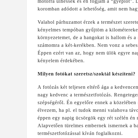
motorra ülhessek és én fogjam a “gyeplőt”. 
koromban adódott a lehetőség, amit nem hag
Valahol párhuzamot érzek a természet szeret
kényelmes tempóban gyűjtöm a kilométereket
környezetemet, de a hangokat is hallom és a 
számomra a két-kerékben. Nem vonz a sebessé
Éppen ezért van az, hogy nem ülök egyre na
kényelem érdekében.
Milyen fotókat szeretsz/szoktál készíteni?
A fotózás két teljesen eltérő ága a kedvence
nagy kedvenc a természetfotózás. Rengetegen 
szépségéről. Én egyelőre ennek a közelében 
élvezem, ha pl. el tudok menni valahova távol
éppen egy napig ücsörgök egy rét szélén én 
Alapvetően türelmes embernek ismernek a bar
természetfotózással kíván foglalkozni.