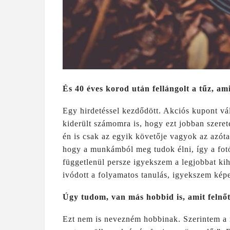
És 40 éves korod után fellángolt a tűz, am
Egy hirdetéssel kezdődött. Akciós kupont vá
kiderült számomra is, hogy ezt jobban szere
én is csak az egyik követője vagyok az azót
hogy a munkámból meg tudok élni, így a fotó
függetlenül persze igyekszem a legjobbat ki
ivódott a folyamatos tanulás, igyekszem ké
Úgy tudom, van más hobbid is, amit felnőtt
Ezt nem is nevezném hobbinak. Szerintem a