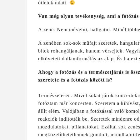
ötletek miatt.
Van még olyan tevékenység, ami a fotózás
A zene. Nem művelni, hallgatni. Minél többe
A zenében sok-sok műfajt szeretek, hangula
bitek rohangáljanak, hanem vérsejtek. Vagy
elkövetett dallamformálás az alap. És ha ez
Ahogy a fotózás és a természetjárás is ös
szeretete és a fotózás között is?
Természetesen. Mivel sokat járok koncertekr
fotóztam már koncerten. Szeretem a kihívást
állít elém. Valójában a fotózással való komo
reakciók indították be. Szeretek mindenre od
mozdulatokat, pillanatokat. Ezáltal sok zen
megközelíthetetlennek gondolt, mondhatni fe