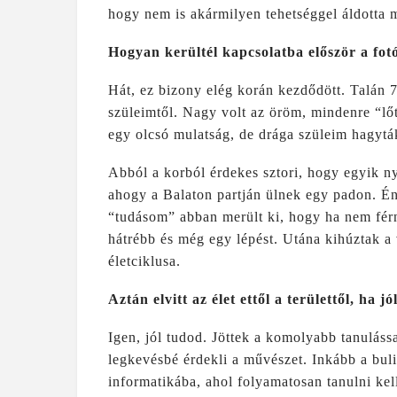
hogy nem is akármilyen tehetséggel áldotta me
Hogyan kerültél kapcsolatba először a fot
Hát, ez bizony elég korán kezdődött. Talán 
szüleimtől. Nagy volt az öröm, mindenre “lő
egy olcsó mulatság, de drága szüleim hagyták
Abból a korból érdekes sztori, hogy egyik n
ahogy a Balaton partján ülnek egy padon. É
“tudásom” abban merült ki, hogy ha nem fér
hátrébb és még egy lépést. Utána kihúztak a 
életciklusa.
Aztán elvitt az élet ettől a területtől, ha 
Igen, jól tudod. Jöttek a komolyabb tanuláss
legkevésbé érdekli a művészet. Inkább a buli
informatikába, ahol folyamatosan tanulni ke