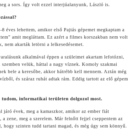
g a sors. Így volt ezzel interjúalanyunk, László is.
ózással?
7-8 éves lehettem, amikor első Pajtás gépemet megkaptam a
ttem” amit megláttam. Ez azért a filmes korszakban nem volt
, nem akarták letörni a lelkesedésemet.
yaralásunk alkalmával éppen a szüleimet akartam lefotózni,
n szemben velük, háttal a nagy víznek. Komoly szakmai
nek bele a keresőbe, akkor hátrébb kell mennem. Aztán még
vízből, és száraz ruhát adtak rám. Eddig tartott az elő gépem
jól tudom, informatikai területen dolgozol most.
al járó évek, meg a kamaszkor, amikor az ember fiát
, a zene, meg a szerelem. Már felnőtt fejjel cseppentem az
ll, hogy szinten tudd tartani magad, és még úgy sem könnyű.