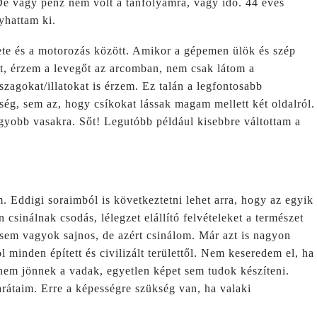
De vagy pénz nem volt a tanfolyamra, vagy idő. 44 éves
yhattam ki.
ete és a motorozás között. Amikor a gépemen ülök és szép
, érzem a levegőt az arcomban, nem csak látom a
szagokat/illatokat is érzem. Ez talán a legfontosabb
g, sem az, hogy csíkokat lássak magam mellett két oldalról.
gyobb vasakra. Sőt! Legutóbb például kisebbre váltottam a
m. Eddigi soraimból is következtetni lehet arra, hogy az egyik
csinálnak csodás, lélegzet elállító felvételeket a természet
sem vagyok sajnos, de azért csinálom. Már azt is nagyon
 minden épített és civilizált területtől. Nem keseredem el, ha
nem jönnek a vadak, egyetlen képet sem tudok készíteni.
átaim. Erre a képességre szükség van, ha valaki