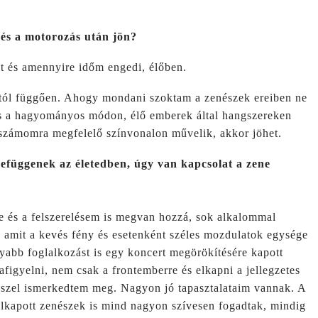
 és a motorozás után jön?
t és amennyire időm engedi, élőben.
ttól függően. Ahogy mondani szoktam a zenészek ereiben ne
is a hagyományos módon, élő emberek által hangszereken
t számomra megfelelő színvonalon művelik, akkor jöhet.
szefüggenek az életedben, úgy van kapcsolat a zene
e és a felszerelésem is megvan hozzá, sok alkalommal
, amit a kevés fény és esetenként széles mozdulatok egysége
lyabb foglalkozást is egy koncert megörökítésére kapott
afigyelni, nem csak a frontemberre és elkapni a jellegzetes
ésszel ismerkedtem meg. Nagyon jó tapasztalataim vannak. A
lkapott zenészek is mind nagyon szívesen fogadtak, mindig