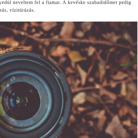
gyedül neveltem fel a fiamat. A kevéske szabadidőmet pedig
zás, vízitúrázás.