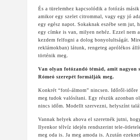
És a türelemhez kapcsolódik a fotózás másik
amikor egy szelet citrommal, vagy egy jó ada
egy egész napot. Sokaknak eszébe sem jut, h
egy címke is van, milyen nehéz. Ezzel nem
kezdem felfogni a dolog bonyolultságát. Mir
reklámokban) látunk, rengeteg aprólékos állít
történik meg.
Van olyan fotózandó témád, amit nagyon s
Rómeó szerepét formálják meg.
Konkrét “fotó-álmom” nincsen. Időről-időre
meg tudok valósítani. Egy részük azonban ol
nincs időm. Modellt szervezni, helyszínt talál
Vannak helyek ahova el szeretnék jutni, hog
Ilyenkor télvíz idején rendszerint tele-ötlete
meg oda is. Ja meg amoda is. Azután ezeknek