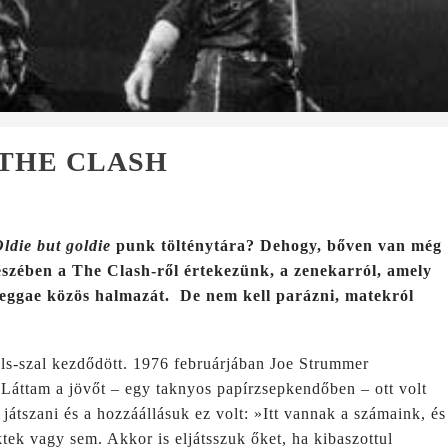
 THE CLASH
ldie but goldie
punk tölténytára? Dehogy, bőven van még
szében a The Clash-ről értekezünk, a zenekarról, amely
reggae közös halmazát. De nem kell parázni, matekról
ols-szal kezdődött. 1976 februárjában Joe Strummer
„Láttam a jövőt – egy taknyos papírzsepkendőben – ott volt
 játszani és a hozzáállásuk ez volt: »Itt vannak a számaink, és
tek vagy sem. Akkor is eljátsszuk őket, ha kibaszottul