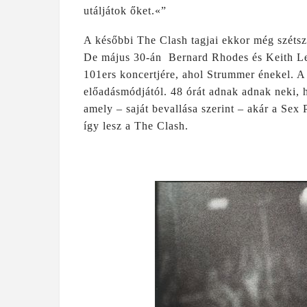
utáljátok őket.«”
A későbbi The Clash tagjai ekkor még szétsz
De május 30-án Bernard Rhodes és Keith Lev
101ers koncertjére, ahol Strummer énekel. A
előadásmódjától. 48 órát adnak adnak neki, 
amely – saját bevallása szerint – akár a Sex P
így lesz a The Clash.