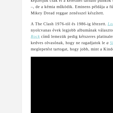
képzeljük csak el a keletinél tarháló punkok
–, de a kémia működik. Eminens példája a f
Mikey Dread reggae zenésszel készített.
A The Clash 1976-tól és 1986-ig létezett.
Lo
nyolcvanas évek legjobb albumának választot
Rock
című lemezük pedig kétszeres platinal
kedves olvasónak, hogy ne ragadjatok le
a
S
meglepetést tartogat, hogy jobb, mint a Kind