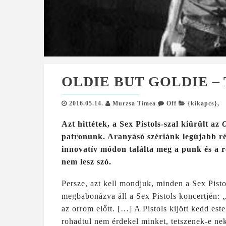
OLDIE BUT GOLDIE –
2016.05.14.
Murzsa Tímea
Off
{kikapcs}
,
Azt hittétek, a Sex Pistols-szal kiürült az
O
patronunk. Aranyásó szériánk legújabb ré
innovatív módon találta meg a punk és a 
nem lesz szó.
Persze, azt kell mondjuk, minden a Sex Pist
megbabonázva áll a Sex Pistols koncertjén: 
az orrom előtt. […] A Pistols kijött kedd este
rohadtul nem érdekel minket, tetszenek-e nek