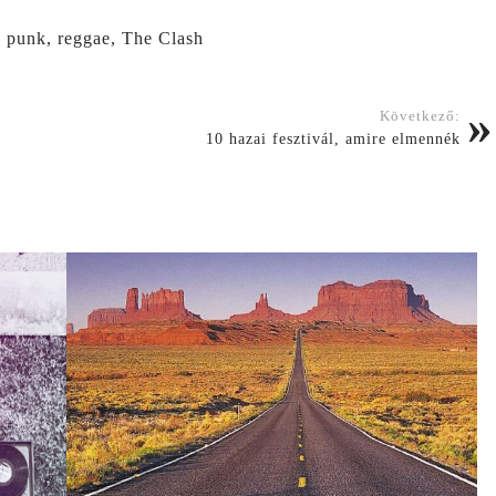
,
punk
,
reggae
,
The Clash
Következő:
10 hazai fesztivál, amire elmennék