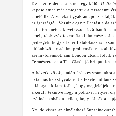
De miért érdemel a banda egy külön
Oldie b
kapcsolatban már emlegettük a társadalmi ér
emelődik. A zenekart gyakran aposztrofálják 
az igazságtól. Vessünk egy pillantást a dals
háttértörténete a következő: 1976-ban Strum
amely több száz fekete fiatal tüntetése volt a
pedzegeti, hogy a fehér fiataloknak is haso
különböző társadalmi problémákat: az alulfiz
szennyfolyamot, ami London utcáin folyik ek
Természetesen a The Clash, jó brit punk zene
A következő ok, amiért érdekes számunkra a
hatalmas hatást gyakorolt a fekete militáns 
ellátogattak Jamaicába, hogy megízleljék a
sikerült, tekintve hogy a politikai helyzet o
szállodaszobában kellett, hogy töltsék a nap
No, de vissza az elmélethez! Sunshine-sunshi