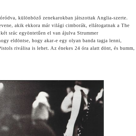
óródva, különböző zenekarokban játszottak Anglia-szerte.
ene, akik ekkora már világi cimborák, ellátogatnak a The
 két srác egyöntetűen el van ájulva Strummer
hogy eldöntse, hogy akar-e egy olyan banda tagja lenni,
istols riválisa is lehet. Az énekes 24 óra alatt dönt, és bumm,