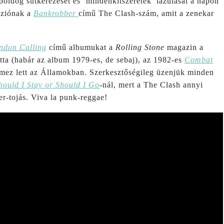
 boldog sütkérezését és ’mindenkitszeretek’ lazulását a napon
úziónak a
Bankrobber
című The Clash-szám, amit a zenekar
ndon Calling
című albumukat a
Rolling Stone
magazin a
ta (habár az album 1979-es, de sebaj), az 1982-es
Combat
emez lett az Államokban. Szerkesztőségileg üzenjük minden
hould I Stay or Should I Go
-nál, mert a The Clash annyi
er-tojás. Viva la punk-reggae!