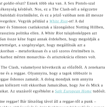
ut goldie
-részt? Ennek több oka van. A Sex Pistols-szal
zékenység kérdését. Nos, ez a The Clash-nél a négyzetre
baloldali érzelműként, és ez a jelző valóban nem áll messze
zövegeikre. Vegyük például a
White Riot
-ot! A dal
mer és Simonon csatlakoztak a lázongáshoz Notting Hillben,
 rasszista politika ellen. A
White Riot
tulajdonképpen azt
nlóan össze kéne fogni annak érdekében, hogy megoldják a
etettséget, a szegénységet, hogy megállítsák azt a
koriban – metaforikusan és a szó szoros értelmében is.
karhoz mérten monarchia- és arisztokrácia ellenes volt.
 The Clash, valamelyest következik az előzőből. A zenekarra
zene és a reggae. Olyannyira, hogy a tagok többször is
 reggae őshonos zamatát. A dolog mondjuk nem annyira
lyan kiélezett volt ekkoriban Jamaicában, hogy Joe és Mick a
jaikat. Az utazásról egyébként a
Safe European Home
tudósít.
ne reggae! Bár látszólag távol áll a reggae-től a punk –