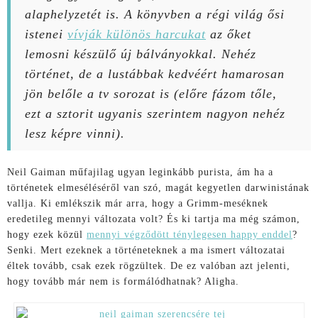
alaphelyzetét is. A könyvben a régi világ ősi
istenei
vívják különös harcukat
az őket
lemosni készülő új bálványokkal. Nehéz
történet, de a lustábbak kedvéért hamarosan
jön belőle a tv sorozat is (előre fázom tőle,
ezt a sztorit ugyanis szerintem nagyon nehéz
lesz képre vinni).
Neil Gaiman műfajilag ugyan leginkább purista, ám ha a
történetek elmeséléséről van szó, magát kegyetlen darwinistának
vallja. Ki emlékszik már arra, hogy a Grimm-meséknek
eredetileg mennyi változata volt? És ki tartja ma még számon,
hogy ezek közül
mennyi végződött ténylegesen happy enddel
?
Senki. Mert ezeknek a történeteknek a ma ismert változatai
éltek tovább, csak ezek rögzültek. De ez valóban azt jelenti,
hogy tovább már nem is formálódhatnak? Aligha.