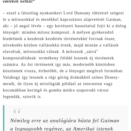
emlékek nélkül”
– ezzel a látszólag nyakatekert Lord Dunsany idézettel szögezi
le a mítoszokkal és mesékkel kapcsolatos alapvetését Gaiman,
aki – jó angol lévén – egy kertészeti hasonlattal fejti ki a dolog
lényegét: minden mítosz komposzt. A mélyen gyökeredző
hiedelmek a kezdetek kezdetén történetekké forrnak össze,
növekedés közben vallásokká érnek, majd miután a vallások
elavultak, mítoszokká válnak. A mítoszok „sárrá”
komposztálódnak: termékeny földdé lesznek új történetek
számára. Az ősi történetek így más, modernebb köntösben
köszönnek vissza, érthetőbb, de a lényeget megőrző formában.
Valahogy így lesznek a régi görög drámákból színes Disney-
mesék, de ilyen új mitológiák például az interneten vagy
kocsmákban keringő és gomba módra szaporodó városi
legendák, sztorik is.
Némileg erre az analógiára húzta fel Gaiman
a legnagyobb regénye, az
Amerikai istenek