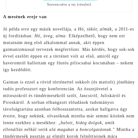
Szerencsére a tej (részlet)
A mesének ereje van
Jó példa erre egy másik novellája, a
Hó, tükör, almák,
a 2011-es
új fordításban:
Hó, üveg, alma
. Elképzelhető, hogy nem ezt
mutatnám meg első alkalommal annak, akit éppen
gaimanizmussal tervezek megfertőzni. Más kérdés, hogy sok-sok
évvel ezelőtt éppen ez a történet volt az első, amiről egy
haveromtól hallottam egy füstös piliscsabai kocsmában – nekem
így kezdődött.
Gaiman is ezzel a rövid történettel sokkolt (és mattolt) jónéhány
tudós professzort egy konferencián. Az összejövetel a
mítoszokról és tündérmesékről szólt, Jancsiról, Juliskáról és
Piroskáról. A sorban elhangzott előadások tudományos
távolságtartása azonban felbosszantotta, azokat hallgatva úgy
érezte, hogy nekünk, olvasóknak mintha már semmi közünk nem
lenne ezekhez a mesékhez: „
halott, hideg dolgok, amik
ellenállás nélkül vetik alá magukat a boncolgatásnak.
” Mintha a
tündérmesék pusztán az elmúlt korok felnőttjeinek mára