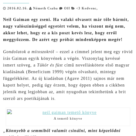
2016.02.16.
Németh Csaba
Off
<3 Kedvenc
,
Neil Gaiman egy zseni. Ha valaki olvasott már tőle bármit,
nagy valószínűséggel egyetért velem, ha viszont még nem,
akkor lehet, hogy ez a kis poszt kevés lesz, hogy erről
meggyőzzem. De azért egy próbát mindenképpen megér!
Gondolatok a mítoszokról
– ezzel a címmel jelent meg egy rövid
írás Gaiman egyik könyvének a végén. Viszonylag kevéssé
ismert szöveg, a
Tükör és füst
című novelláskötete első magyar
kiadásának (Beneficium 1999) végén olvasható, mintegy
függelékként. Az új kiadásban (Agave 2011) sajnos már nem
kapott helyet, pedig úgy érzem, hogy éppen ebben a cikkben
jelenik meg legjobban az, amit nyugodtan tekinthetünk a brit
szerző ars poetikájának is.
A temető könyve
„
Könnyebb a semmiből valamit csinálni, mint képzelődni