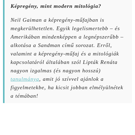
Képregény, mint modern mitológia?
Neil Gaiman a képregény-műfajban is
megkerülhetetlen. Egyik legelismertebb – és
Amerikában mindenképpen a legnépszerűbb –
alkotása a
Sandman
című sorozat. Erről,
valamint a képregény-műfaj és a mitológiák
kapcsolatáról általában szól Lipták Renáta
nagyon izgalmas (és nagyon hosszú)
tanulmánya
, amit jó szívvel ajánlok a
figyelmetekbe, ha kicsit jobban elmélyülnétek
M
a témában!
E
S
É
S
G
Y
E
R