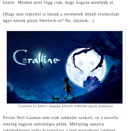
között. Minden attól függ csak, hogy hogyan meséljük el.
(Hogy más irányból is lássuk a történetek létező evolúcióját:
ugye néztek páran Sherlock-ot? Na, látjátok…)
Coraline (a könyv alapján készült bábfilm egyik plakátja)
Persze Neil Gaiman sem csak sokkolni szokott, ez a novella
tényleg nagyon szélsőséges példa. Műfajilag annyira
sokféleképpen tudja bizonyítani a fent megidézett cikkben