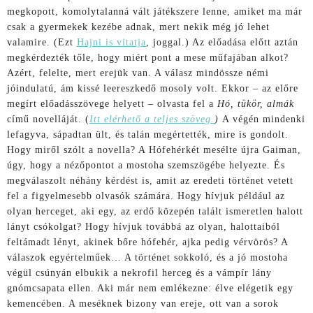
megkopott, komolytalanná vált játékszere lenne, amiket ma már
csak a gyermekek kezébe adnak, mert nekik még jó lehet
valamire. (Ezt
Hajni is vitatja
, joggal.) Az előadása előtt aztán
megkérdezték tőle, hogy miért pont a mese műfajában alkot?
Azért, felelte, mert erejük van. A válasz mindössze némi
jóindulatú, ám kissé leereszkedő mosoly volt. Ekkor – az előre
megírt előadásszövege helyett – olvasta fel a
Hó, tükör, almák
című novelláját. (
Itt elérhető a teljes szöveg.
)
A végén mindenki
lefagyva, sápadtan ült, és talán megértették, mire is gondolt.
Hogy miről szólt a novella? A Hófehérkét mesélte újra Gaiman,
úgy, hogy a nézőpontot a mostoha szemszögébe helyezte. És
megválaszolt néhány kérdést is, amit az eredeti történet vetett
fel a figyelmesebb olvasók számára. Hogy hívjuk például az
olyan herceget, aki egy, az erdő közepén talált ismeretlen halott
lányt csókolgat? Hogy hívjuk továbbá az olyan, halottaiból
feltámadt lényt, akinek bőre hófehér, ajka pedig vérvörös? A
válaszok egyértelműek… A történet sokkoló, és a jó mostoha
végül csúnyán elbukik a nekrofil herceg és a vámpír lány
gnómcsapata ellen. Aki már nem emlékezne: élve elégetik egy
kemencében. A meséknek bizony van ereje, ott van a sorok