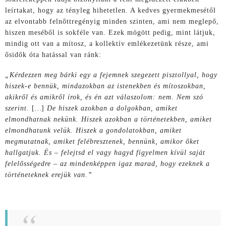
leírtakat, hogy az tényleg hihetetlen. A kedves gyermekmesétől
az elvontabb felnőttregényig minden szinten, ami nem meglepő,
hiszen meséből is sokféle van. Ezek mögött pedig, mint látjuk,
mindig ott van a mítosz, a kollektív emlékezetünk része, ami
ősidők óta hatással van ránk:
„Kérdezzen meg bárki egy a fejemnek szegezett pisztollyal, hogy
hiszek-e bennük, mindazokban az istenekben és mítoszokban,
akikről és amikről írok, és én azt válaszolom: nem. Nem szó
szerint.
[
…
]
De hiszek azokban a dolgokban, amiket
elmondhatnak nekünk. Hiszek azokban a történetekben, amiket
elmondhatunk velük. Hiszek a gondolatokban, amiket
megmutatnak, amiket felébresztenek, bennünk, amikor őket
hallgatjuk. És – felejtsd el vagy hagyd figyelmen kívül saját
felelősségedre – az mindenképpen igaz marad, hogy ezeknek a
történeteknek erejük van.”