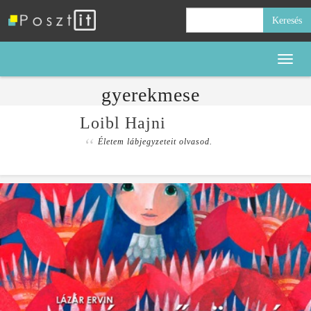
Keresés:
Toggl
naviga
gyerekmese
Loibl Hajni
Életem lábjegyzeteit olvasod.