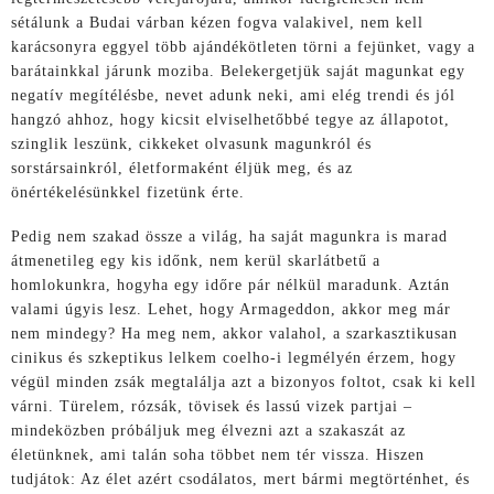
sétálunk a Budai várban kézen fogva valakivel, nem kell
karácsonyra eggyel több ajándékötleten törni a fejünket, vagy a
barátainkkal járunk moziba. Belekergetjük saját magunkat egy
negatív megítélésbe, nevet adunk neki, ami elég trendi és jól
hangzó ahhoz, hogy kicsit elviselhetőbbé tegye az állapotot,
szinglik leszünk, cikkeket olvasunk magunkról és
sorstársainkról, életformaként éljük meg, és az
önértékelésünkkel fizetünk érte.
Pedig nem szakad össze a világ, ha saját magunkra is marad
átmenetileg egy kis időnk, nem kerül skarlátbetű a
homlokunkra, hogyha egy időre pár nélkül maradunk. Aztán
valami úgyis lesz. Lehet, hogy Armageddon, akkor meg már
nem mindegy? Ha meg nem, akkor valahol, a szarkasztikusan
cinikus és szkeptikus lelkem coelho-i legmélyén érzem, hogy
végül minden zsák megtalálja azt a bizonyos foltot, csak ki kell
várni. Türelem, rózsák, tövisek és lassú vizek partjai –
mindeközben próbáljuk meg élvezni azt a szakaszát az
életünknek, ami talán soha többet nem tér vissza. Hiszen
tudjátok: Az élet azért csodálatos, mert bármi megtörténhet, és