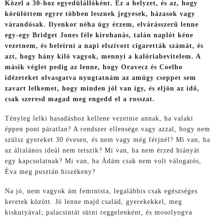
Közel a 30-hoz egyedülállóként. Ez a helyzet, és az, hogy
körülöttem egyre többen lesznek jegyesek, házasok vagy
várandósak. Ilyenkor néha úgy érzem, elvárásszerű lenne
egy-egy Bridget Jones féle kirohanás, talán naplót kéne
vezetnem, és beleírni a napi elszívott cigaretták számát, és
azt, hogy hány kiló vagyok, mennyi a kalóriabevitelem. A
másik véglet pedig az lenne, hogy Oravecz és Coelho
idézeteket olvasgatva nyugtatnám az amúgy cseppet sem
zavart lelkemet, hogy minden jól van így, és eljön az idő,
csak szeresd magad meg engedd el a rosszat.
Tényleg lelki hasadáshoz kellene vezetnie annak, ha valaki
éppen pont páratlan? A rendszer ellensége vagy azzal, hogy nem
szülsz gyereket 30 évesen, és nem vagy még férjnél? Mi van, ha
az általános ideál nem tetszik? Mi van, ha nem érzed hiányát
egy kapcsolatnak? Mi van, ha Ádám csak nem volt válogatós,
Éva meg pusztán hiszékeny?
Na jó, nem vagyok ám feminista, legalábbis csak egészséges
keretek között. Jó lenne majd család, gyerekekkel, meg
kiskutyával; palacsintát sütni reggelenként, és mosolyogva