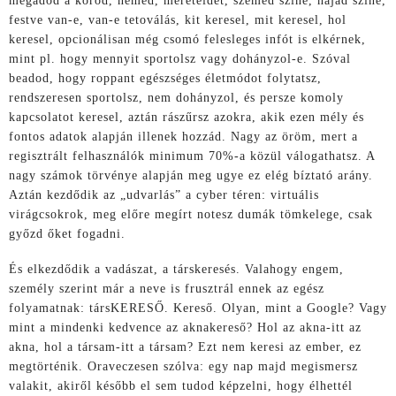
megadod a korod, nemed, méreteidet, szemed színe, hajad színe,
festve van-e, van-e tetoválás, kit keresel, mit keresel, hol
keresel, opcionálisan még csomó felesleges infót is elkérnek,
mint pl. hogy mennyit sportolsz vagy dohányzol-e. Szóval
beadod, hogy roppant egészséges életmódot folytatsz,
rendszeresen sportolsz, nem dohányzol, és persze komoly
kapcsolatot keresel, aztán rászűrsz azokra, akik ezen mély és
fontos adatok alapján illenek hozzád. Nagy az öröm, mert a
regisztrált felhasználók minimum 70%-a közül válogathatsz. A
nagy számok törvénye alapján meg ugye ez elég bíztató arány.
Aztán kezdődik az „udvarlás” a cyber téren: virtuális
virágcsokrok, meg előre megírt notesz dumák tömkelege, csak
győzd őket fogadni.
És elkezdődik a vadászat, a társkeresés. Valahogy engem,
személy szerint már a neve is frusztrál ennek az egész
folyamatnak: társKERESŐ. Kereső. Olyan, mint a Google? Vagy
mint a mindenki kedvence az aknakereső? Hol az akna-itt az
akna, hol a társam-itt a társam? Ezt nem keresi az ember, ez
megtörténik. Oraveczesen szólva: egy nap majd megismersz
valakit, akiről később el sem tudod képzelni, hogy élhettél