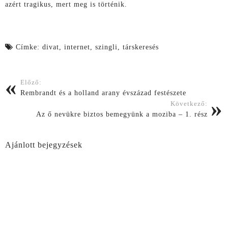
azért tragikus, mert meg is történik.
Címke:
divat
,
internet
,
szingli
,
társkeresés
E
Z
Post navigation
E
M
K
Előző:
E
A
Rembrandt és a holland arany évszázad festészete
R
Z
R
O
Következő:
E
L
Az ő nevükre biztos bemegyünk a moziba – 1. rész
T
D
O
A
V
L
Ajánlott bejegyzések
Á
A
B
K
B
M
R
I
U
N
K
E
K
K
O
V
L
A
A
N