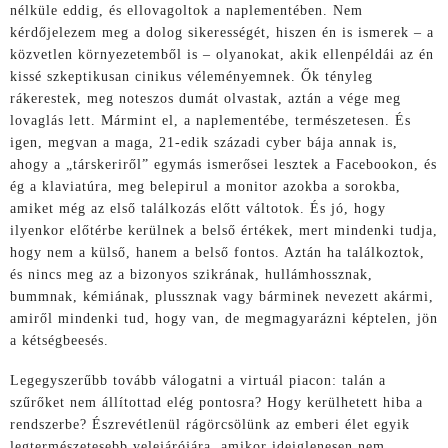
nélküle eddig, és ellovagoltok a naplementében. Nem
kérdőjelezem meg a dolog sikerességét, hiszen én is ismerek – a
közvetlen környezetemből is – olyanokat, akik ellenpéldái az én
kissé szkeptikusan cinikus véleményemnek. Ők tényleg
rákerestek, meg noteszos dumát olvastak, aztán a vége meg
lovaglás lett. Mármint el, a naplementébe, természetesen. És
igen, megvan a maga, 21-edik századi cyber bája annak is,
ahogy a „társkeriről” egymás ismerősei lesztek a Facebookon, és
ég a klaviatúra, meg belepirul a monitor azokba a sorokba,
amiket még az első találkozás előtt váltotok. És jó, hogy
ilyenkor előtérbe kerülnek a belső értékek, mert mindenki tudja,
hogy nem a külső, hanem a belső fontos. Aztán ha találkoztok,
és nincs meg az a bizonyos szikrának, hullámhossznak,
bummnak, kémiának, plussznak vagy bárminek nevezett akármi,
amiről mindenki tud, hogy van, de megmagyarázni képtelen, jön
a kétségbeesés.
Legegyszerűbb tovább válogatni a virtuál piacon: talán a
szűrőket nem állítottad elég pontosra? Hogy kerülhetett hiba a
rendszerbe? Észrevétlenül rágörcsölünk az emberi élet egyik
legtermészetesebb velejárójára, amikor ideiglenesen nem