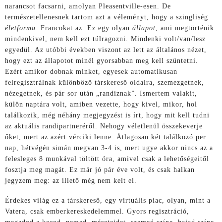
narancsot facsarni, amolyan Pleasentville-esen. De
természetellenesnek tartom azt a véleményt, hogy a szingliség
életforma
. Francokat az. Ez egy olyan
állapot
, ami megtörténik
mindenkivel, nem kell ezt túlragozni. Mindenki volt/van/lesz
egyedül. Az utóbbi években viszont az lett az általános nézet,
hogy ezt az állapotot minél gyorsabban meg kell szüntetni.
Ezért amikor dobnak minket, egyesek automatikusan
felregisztrálnak különböző társkereső oldalra, szemezgetnek,
nézegetnek, és pár sor után „randiznak”. Ismertem valakit,
külön naptára volt, amiben vezette, hogy kivel, mikor, hol
találkozik, még néhány megjegyzést is írt, hogy mit kell tudni
az aktuális randipartneréről. Nehogy véletlenül összekeverje
őket, mert az azért vérciki lenne. Átlagosan két találkozó per
nap, hétvégén simán megvan 3-4 is, mert ugye akkor nincs az a
felesleges 8 munkával töltött óra, amivel csak a lehetőségeitől
fosztja meg magát. Ez már jó pár éve volt, és csak halkan
jegyzem meg: az illető még nem kelt el.
Érdekes világ ez a társkereső, egy virtuális piac, olyan, mint a
Vatera, csak emberkereskedelemmel. Gyors regisztráció,