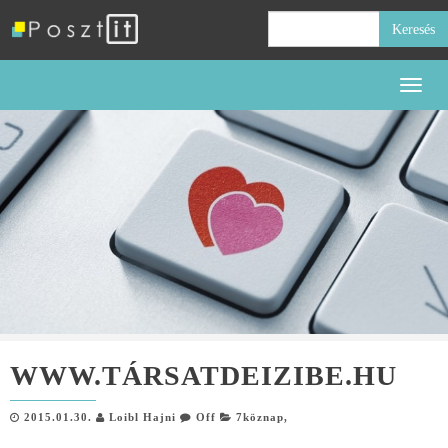
Keresés:
Toggl
naviga
WWW.TÁRSATDEIZIBE.HU
2015.01.30.
Loibl Hajni
Off
7köznap
,