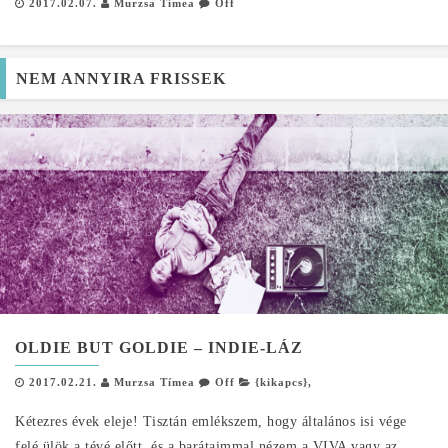
2017.02.07.
Murzsa Tímea
Off
NEM ANNYIRA FRISSEK
OLDIE BUT GOLDIE – INDIE-LÁZ
2017.02.21.
Murzsa Tímea
Off
{kikapcs}
,
Kétezres évek eleje! Tisztán emlékszem, hogy általános isi vége
felé ülök a tévé előtt, és a barátaimmal nézem a VIVA vagy az