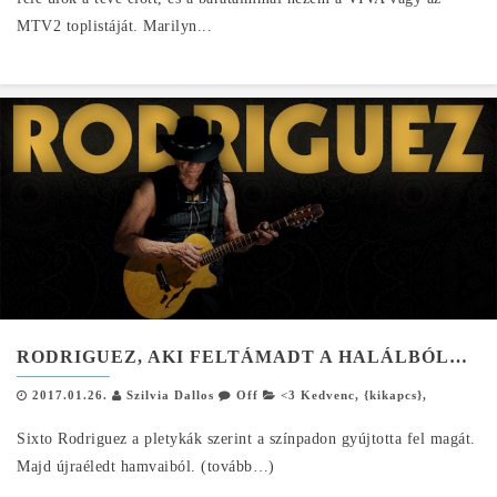
MTV2 toplistáját. Marilyn...
RODRIGUEZ, AKI FELTÁMADT A HALÁLBÓL…
2017.01.26.
Szilvia Dallos
Off
<3 Kedvenc
,
{kikapcs}
,
Sixto Rodriguez a pletykák szerint a színpadon gyújtotta fel magát.
Majd újraéledt hamvaiból. (tovább…)