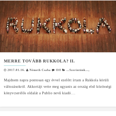
MERRE TOVÁBB RUKKOLA? II.
2017.01.16.
Németh Csaba
Off
…Szerintünk…
,
Majdnem napra pontosan egy évvel ezelőtt írtam a Rukkola körüli
változásokról. Akkortájt vette meg ugyanis az ország első közösségi
könyvcserélős oldalát a Publio nevű kiadó....