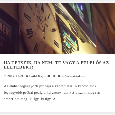
HA TETSZIK, HA NEM: TE VAGY A FELELŐS AZ
ÉLETEDÉRT!
2017.01.20.
Loibl Hajni
Off
…Szerintünk…
,
Az ember legnagyobb próbája a kapcsolatai. A kapcsolatok
legnagyobb próbái pedig a helyzetek, amiket viszont maga az
ember old meg, ki így, ki úgy. A...