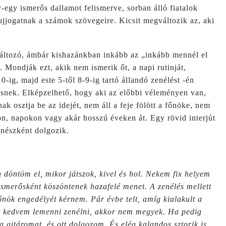
egy ismerős dallamot felismerve, sorban álló fiatalok
ujjogatnak a számok szövegeire. Kicsit megváltozik az, aki
változó, ámbár kishazánkban inkább az „inkább mennél el
Mondják ezt, akik nem ismerik őt, a napi rutinját,
-ig, majd este 5-től 8-9-ig tartó állandó zenélést -én
nek. Elképzelhető, hogy aki az előbbi véleményen van,
ak osztja be az idejét, nem áll a feje fölött a főnöke, nem
kon, napokon vagy akár hosszú éveken át. Egy rövid interjút
enészként dolgozik.
 döntöm el, mikor játszok, kivel és hol. Nekem fix helyem
 ismerősként köszöntenek hazafelé menet. A zenélés mellett
főnök engedélyét kérnem. Pár évbe telt, amíg kialakult a
cs kedvem lemenni zenélni, akkor nem megyek. Ha pedig
 gitáromat, és ott dolgozom. És elég kalandos sztorik is