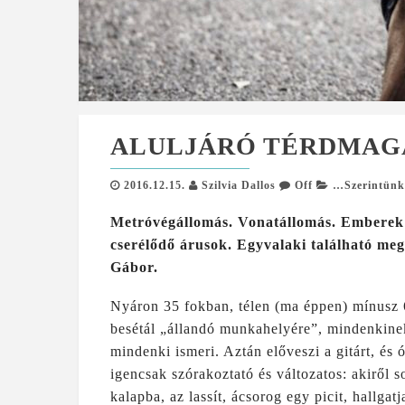
ALULJÁRÓ TÉRDMAG
2016.12.15.
Szilvia Dallos
Off
…Szerintün
Metróvégállomás. Vonatállomás. Emberek e
cserélődő árusok. Egyvalaki található meg 
Gábor.
Nyáron 35 fokban, télen (ma éppen) mínusz 6
besétál „állandó munkahelyére”, mindenkine
mindenki ismeri. Aztán előveszi a gitárt, és
igencsak szórakoztató és változatos: akiről 
kalapba, az lassít, ácsorog egy picit, hallga