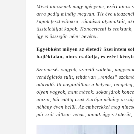
Mivel nincsenek nagy igényeim, ezért nincs 
arra pedig mindig megvan. Tíz éve utcazenél
kapok fesztiválokra, ráadásul olyanoktól, aki
tiszteletdíjat kapok. Koncertezni is szoktunk,
így is összejön némi bevétel.
Egyébként milyen az életed? Szerintem sok
hajléktalan, nincs családja, és ezért kényte
Szerencsés vagyok, szerető szüleim, nagyma
vendéglátós sulit, tehát van „rendes” szak
odavaló. Itt megtaláltam a helyem, rengeteg
olyan vagyok, mint mások: sokat járok koncer
utazni, bár eddig csak Európa néhány ország
néhány éven belül. Az emberekkel meg nincse
pár szót váltson velem, annak úgyis kiderül,