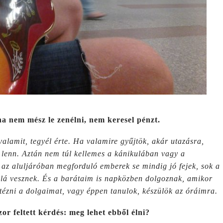
a nem mész le zenélni, nem keresel pénzt.
valamit, tegyél érte. Ha valamire gyűjtök, akár utazásra,
 lenn. Aztán nem túl kellemes a kánikulában vagy a
 az aluljáróban megforduló emberek se mindig jó fejek, sok a
alá vesznek. És a barátaim is napközben dolgoznak, amikor
tézni a dolgaimat, vagy éppen tanulok, készülök az óráimra.
or feltett kérdés: meg lehet ebből élni?