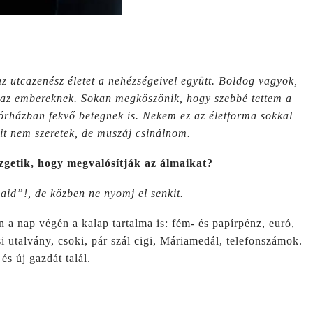
z utcazenész életet a nehézségeivel együtt. Boldog vagyok,
l az embereknek. Sokan megköszönik, hogy szebbé tettem a
kórházban fekvő betegnek is. Nekem ez az életforma sokkal
it nem szeretek, de muszáj csinálnom.
zgetik, hogy megvalósítják az álmaikat?
id”!, de közben ne nyomj el senkit.
n a nap végén a kalap tartalma is: fém- és papírpénz, euró,
i utalvány, csoki, pár szál cigi, Máriamedál, telefonszámok.
s új gazdát talál.