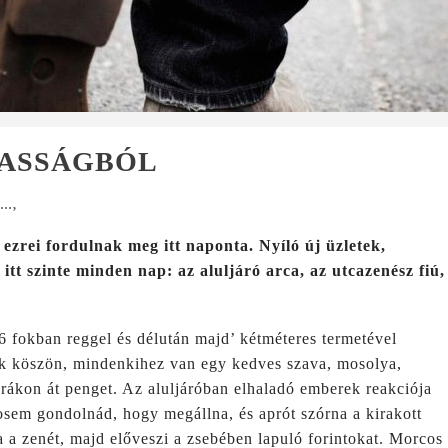
ASSÁGBÓL
k…
,
zrei fordulnak meg itt naponta. Nyíló új üzletek,
itt szinte minden nap: az aluljáró arca, az utcazenész fiú,
 fokban reggel és délután majd’ kétméteres termetével
k köszön, mindenkihez van egy kedves szava, mosolya,
 órákon át penget. Az aluljáróban elhaladó emberek reakciója
sosem gondolnád, hogy megállna, és aprót szórna a kirakott
tja a zenét, majd előveszi a zsebében lapuló forintokat. Morcos