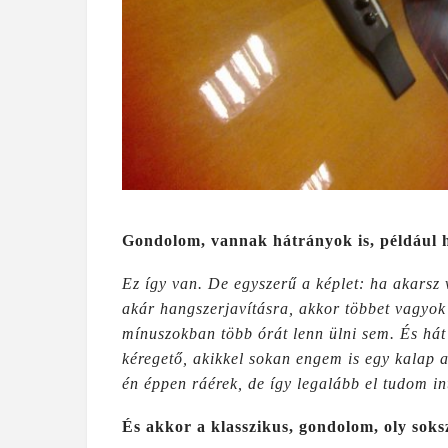
Gondolom, vannak hátrányok is, például h
Ez így van. De egyszerű a képlet: ha akarsz 
akár hangszerjavításra, akkor többet vagyok
mínuszokban több órát lenn ülni sem. És hát
kéregető, akikkel sokan engem is egy kalap 
én éppen ráérek, de így legalább el tudom in
És akkor a klasszikus, gondolom, oly soksz