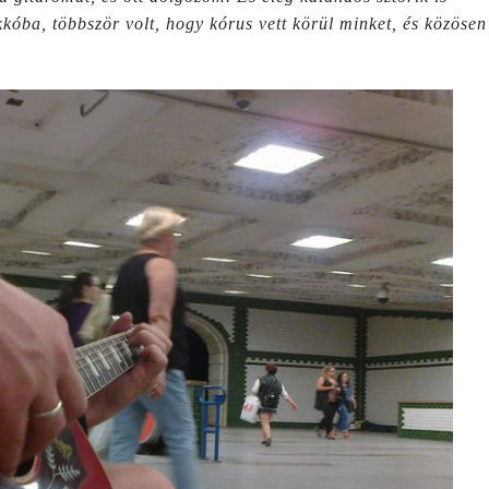
kóba, többször volt, hogy kórus vett körül minket, és közösen