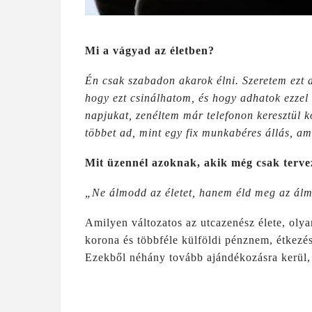
Mi a vágyad az életben?
Én csak szabadon akarok élni. Szeretem ezt a
hogy ezt csinálhatom, és hogy adhatok ezze
napjukat, zenéltem már telefonon keresztül 
többet ad, mint egy fix munkabéres állás, am
Mit üzennél azoknak, akik még csak terve
„Ne álmodd az életet, hanem éld meg az álma
Amilyen változatos az utcazenész élete, olya
korona és többféle külföldi pénznem, étkezés
Ezekből néhány tovább ajándékozásra kerül, é