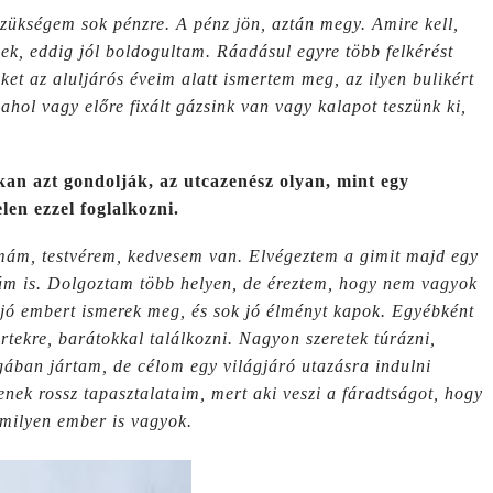
szükségem sok pénzre. A pénz jön, aztán megy. Amire kell,
ek, eddig jól boldogultam. Ráadásul egyre több felkérést
ket az aluljárós éveim alatt ismertem meg, az ilyen bulikért
 ahol vagy előre fixált gázsink van vagy kalapot teszünk ki,
an azt gondolják, az utcazenész olyan, mint egy
len ezzel foglalkozni.
mám, testvérem, kedvesem van. Elvégeztem a gimit majd egy
mám is. Dolgoztam több helyen, de éreztem, hogy nem vagyok
 jó embert ismerek meg, és sok jó élményt kapok. Egyébként
tekre, barátokkal találkozni. Nagyon szeretek túrázni,
ában jártam, de célom egy világjáró utazásra indulni
nek rossz tapasztalataim, mert aki veszi a fáradtságot, hogy
 milyen ember is vagyok.