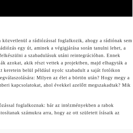
közvetlenül a rádiózással foglalkozik, ahogy a rádiónak sem
ádiózás egy út, aminek a végigjárása során tanulni lehet, a
 felkészülni a szabadulásuk utáni reintegrációban. Ennek
k azokat, akik részt vettek a projektben, majd elhagyták a
t keretein belül például nyolc szabadult a saját fotóikon
 megválaszolására: Milyen az élet a börtön után? Hogy megy a
mberi kapcsolatokat, ahol évekkel azelőtt megszakadtak? Mik
ózással foglalkoznak: bár az intézményekben a rabok
tosítanak számukra arra, hogy az ott született írásaik az