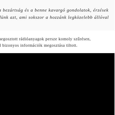
a bezártság és a benne kavargó gondolatok, érzések
lünk azt, ami sokszor a hozzánk legközelebb állóval
 megosztott rádióanyagok persze komoly szűrésen,
l bizonyos információk megosztása tiltott.