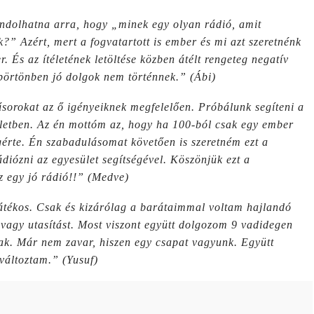
gondolhatna arra, hogy „minek egy olyan rádió, amit
?” Azért, mert a fogvatartott is ember és mi azt szeretnénk
. És az ítéletének letöltése közben átélt rengeteg negatív
börtönben jó dolgok nem történnek.” (Ábi)
sorokat az ő igényeiknek megfelelően. Próbálunk segíteni a
életben. Az én mottóm az, hogy ha 100-ból csak egy ember
gérte. Én szabadulásomat követően is szeretném ezt a
diózni az egyesület segítségével. Köszönjük ezt a
ez egy jó rádió!!” (Medve)
átékos. Csak és kizárólag a barátaimmal voltam hajlandó
t vagy utasítást. Most viszont együtt dolgozom 9 vadidegen
anak. Már nem zavar, hiszen egy csapat vagyunk. Együtt
változtam.” (Yusuf)