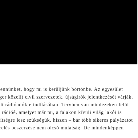
bennünket, hogy mi is kerüljünk börtönbe. Az egyesület
r közeli) civil szervezetek, újságírók jelentkezését várják,
ett rádióadók elindításában. Tervben van mindezeken felül
 rádióé, amelyet már mi, a falakon kívüli világ lakói is
tségre lesz szükségük, hiszen – bár több sikeres pályázatot
erelés beszerzése nem olcsó mulatság. De mindenképpen