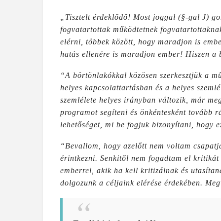
„Tisztelt érdeklődő! Most joggal (§-gal J) 
fogvatartottak működtetnek fogvatartottaknak
elérni, többek között, hogy maradjon is ember
hatás ellenére is maradjon ember! Hiszen a 
“A börtönlakókkal közösen szerkesztjük a mű
helyes kapcsolattartásban és a helyes szeml
szemlélete helyes irányban változik, már me
programot segíteni és önkéntesként tovább rá
lehetőséget, mi be fogjuk bizonyítani, hogy 
“Bevallom, hogy azelőtt nem voltam csapatj
érintkezni. Senkitől nem fogadtam el kritiká
emberrel, akik ha kell kritizálnak és utasít
dolgozunk a céljaink elérése érdekében. Meg