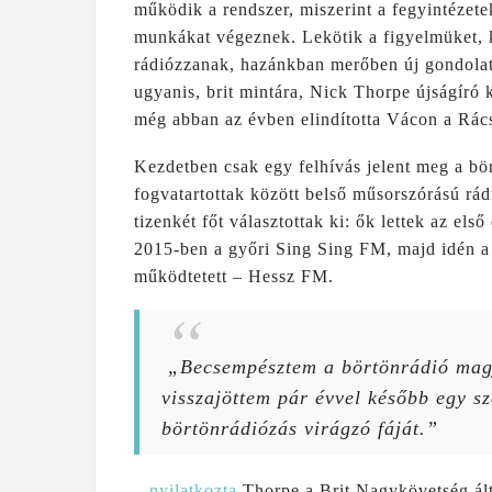
működik a rendszer, miszerint a fegyintézet
munkákat végeznek. Lekötik a figyelmüket, 
rádiózzanak, hazánkban merőben új gondolat 
ugyanis, brit mintára, Nick Thorpe újságíró
még abban az évben elindította Vácon a Rác
Kezdetben csak egy felhívás jelent meg a bör
fogvatartottak között belső műsorszórású rá
tizenkét főt választottak ki: ők lettek az első
2015-ben a győri Sing Sing FM, majd idén a 
működtetett – Hessz FM.
„Becsempésztem a börtönrádió magj
visszajöttem pár évvel később egy s
börtönrádiózás virágzó fáját.”
–
nyilatkozta
Thorpe a Brit Nagykövetség ált