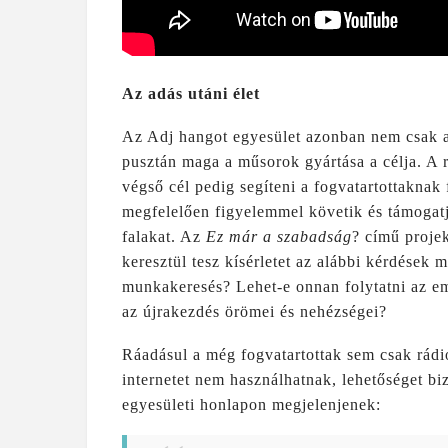
Az adás utáni élet
Az Adj hangot egyesület azonban nem csak a 
pusztán maga a műsorok gyártása a célja. A r
végső cél pedig segíteni a fogvatartottaknak
megfelelően figyelemmel követik és támogatjá
falakat. Az
Ez már a szabadság
? című projek
keresztül tesz kísérletet az alábbi kérdések
munkakeresés? Lehet-e onnan folytatni az e
az újrakezdés örömei és nehézségei?
Ráadásul a még fogvatartottak sem csak rádi
internetet nem használhatnak, lehetőséget biz
egyesületi honlapon megjelenjenek: