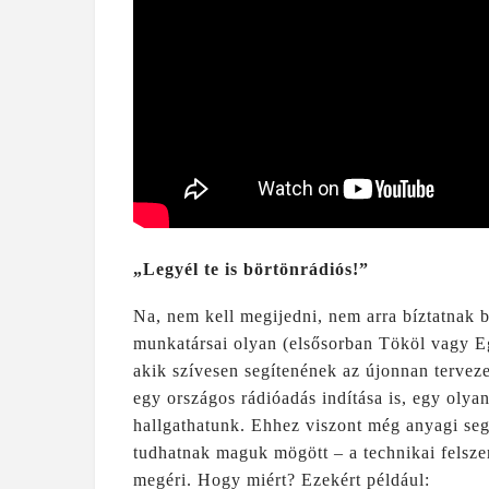
„Legyél te is börtönrádiós!”
Na, nem kell megijedni, nem arra bíztatnak 
munkatársai olyan (elsősorban Tököl vagy Ege
akik szívesen segítenének az újonnan tervez
egy országos rádióadás indítása is, egy olyan
hallgathatunk. Ehhez viszont még anyagi segí
tudhatnak maguk mögött – a technikai felsz
megéri. Hogy miért? Ezekért például: