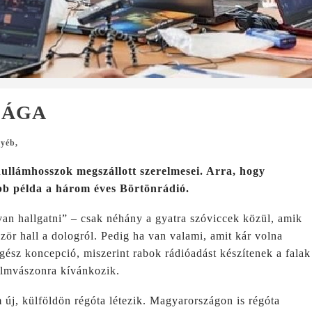
SÁGA
yéb
,
hullámhosszok megszállott szerelmesei. Arra, hogy
obb példa a három éves Börtönrádió.
van hallgatni” – csak néhány a gyatra szóviccek közül, amik
zör hall a dologról. Pedig ha van valami, amit kár volna
egész koncepció, miszerint rabok rádióadást készítenek a falak
filmvászonra kívánkozik.
 új, külföldön régóta létezik. Magyarországon is régóta