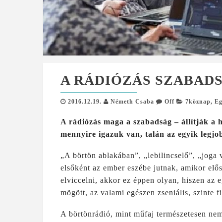
A RÁDIÓZÁS SZABAD
2016.12.19.
Németh Csaba
Off
7köznap
,
Eg
A rádiózás maga a szabadság – állítják a 
mennyire igazuk van, talán az egyik legj
„A börtön ablakában”, „lebilincselő”, „joga 
elsőként az ember eszébe jutnak, amikor elős
elviccelni, akkor ez éppen olyan, hiszen az 
mögött, az valami egészen zseniális, szinte 
A börtönrádió, mint műfaj természetesen nem