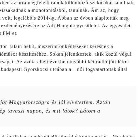
ekben az arra megfelelő rabok különböző szakmákat tanulnak,
kiszakadnak a monotonitásból, tanulnak. Ám az, hogy
volt, legalábbis 2014-ig. Abban az évben alapították meg
 kezdeményezésére az Adj Hangot egyesületet. Az egyesület
s FM-et.
tön falain belül, miszerint önkénteseket keresnek a
dióműsor készítéséhez. Sokan jelentkeztek, akik közül végül
 csapat. Az azóta eltelt években további két rádió jött létre:
budapesti Gyorskocsi utcában a – női fogvatartottak által
át Magyarországra és jól elvetettem. Aztán
zép tavaszi napon, és mit látok? Látom a
al áprilisban rendezett Börtönrádió konferencián. Merthogy