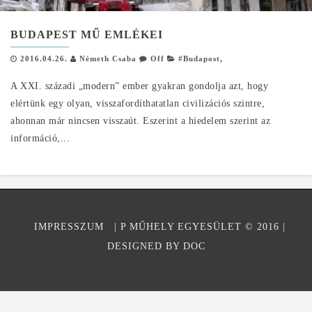
BUDAPEST MŰ EMLÉKEI
2016.04.26.
Németh Csaba
Off
#Budapost
,
A XXI. századi „modern” ember gyakran gondolja azt, hogy
elértünk egy olyan, visszafordíthatatlan civilizációs szintre,
ahonnan már nincsen visszaút. Eszerint a hiedelem szerint az
információ,...
IMPRESSZUM
| P MŰHELY EGYESÜLET © 2016
|
DESIGNED BY DOC