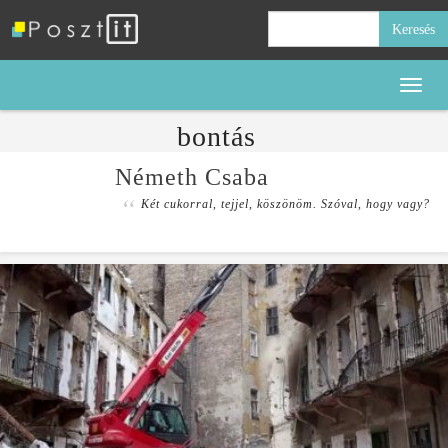
Keresés:
Toggl
naviga
bontás
Németh Csaba
Két cukorral, tejjel, köszönöm. Szóval, hogy vagy?