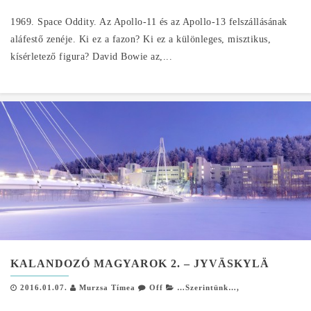
1969. Space Oddity. Az Apollo-11 és az Apollo-13 felszállásának
aláfestő zenéje. Ki ez a fazon? Ki ez a különleges, misztikus,
kísérletező figura? David Bowie az,...
KALANDOZÓ MAGYAROK 2. – JYVÄSKYLÄ
2016.01.07.
Murzsa Tímea
Off
…Szerintünk…
,