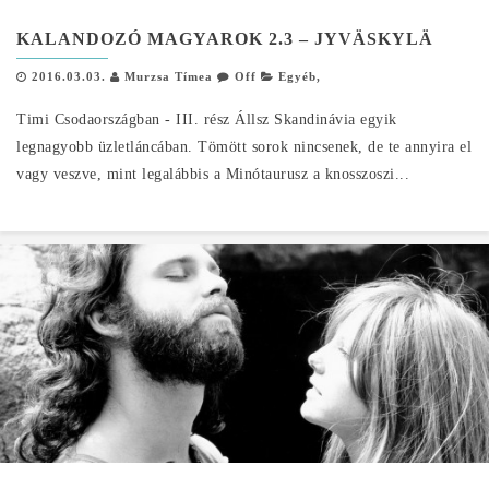
KALANDOZÓ MAGYAROK 2.3 – JYVÄSKYLÄ
2016.03.03.
Murzsa Tímea
Off
Egyéb
,
Timi Csodaországban - III. rész Állsz Skandinávia egyik
legnagyobb üzletláncában. Tömött sorok nincsenek, de te annyira el
vagy veszve, mint legalábbis a Minótaurusz a knosszoszi...