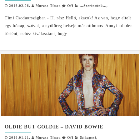
2016.02.06.
Murzsa Tímea
Off
…Szerintünk…
,
Timi Csodaországban - II. rész Helló, skacok! Az van, hogy eltelt
egy hónap, szóval, a nyúlüreg belseje már otthonos. Annyi minden
történt, nehéz kiválasztani, hogy...
OLDIE BUT GOLDIE – DAVID BOWIE
2016.01.21.
Murzsa Tímea
Off
{kikapcs}
,