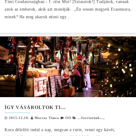
Timi Csodaországban - I. rész Moi! [Sziasztok!] Tudjátok, vannak
azok az emberek, akik azt mondják: „Én sosem megyek Erasmusra,
minek? Ha meg akarok nézni egy...
ÍGY VÁSÁROLTOK TI…
2015.12.10.
Murzsa Tímea
Off
…Szerintünk…
,
Kora délelőtt indul a nap, megvan a rutin, venni egy kávét,