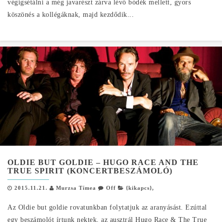
végigsétálni a még javarészt zárva lévő bódék mellett, gyors
köszönés a kollégáknak, majd kezdődik...
OLDIE BUT GOLDIE – HUGO RACE AND THE
TRUE SPIRIT (KONCERTBESZÁMOLÓ)
2015.11.21.
Murzsa Tímea
Off
{kikapcs}
,
Az Oldie but goldie rovatunkban folytatjuk az aranyásást. Ezúttal
egy beszámolót írtunk nektek, az ausztrál Hugo Race & The True