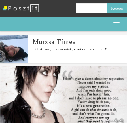
Keresés:
Toggl
naviga
Murzsa Tímea
A levegőbe beszélek, mint rendesen - E. P.