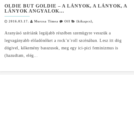
OLDIE BUT GOLDIE – A LÁNYOK, A LÁNYOK, A
LÁNYOK ANGYALOK…
2016.03.17.
Murzsa Tímea
Off
{kikapcs}
,
Aranyásó szériánk legújabb részében szemügyre vesszük a
legvagányabb előadónőket a rock’n’roll szcénában. Lesz itt dög
dögivel, kőkemény basszusok, meg egy ici-pici feminizmus is
(hazudtam, elég...